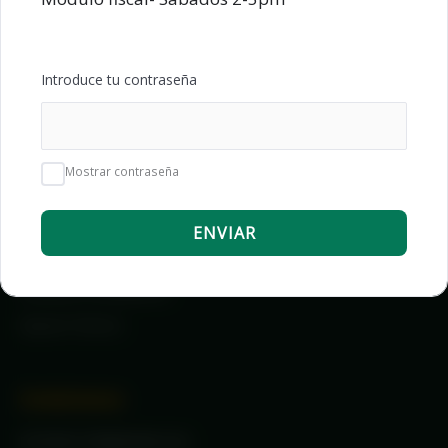
Neheli Academy
Introduce tu contraseña
Nuestra misión es transformar el futuro de profesionales a
través de formación de alta gama en contabilidad, impuestos y
finanzas.
Mostrar contraseña
Enlaces Legales
ENVIAR
Políticas de Privacidad
Términos y Condiciones
Soporte Técnico
Contáctanos
✉️ Email: info@neheli.com