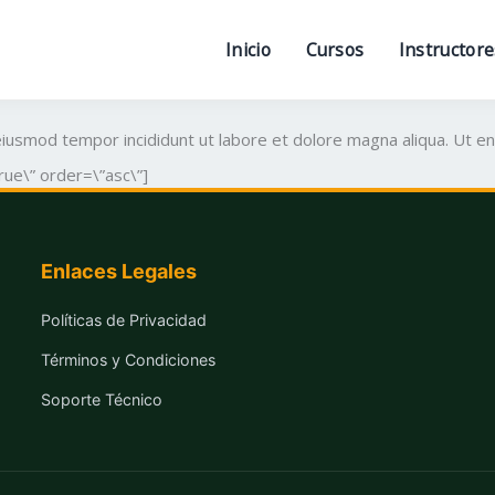
llus, luctus nec ullamcorper mattis, pulvinar dapibus leo.
Inicio
Cursos
Instructore
 eiusmod tempor incididunt ut labore et dolore magna aliqua. Ut e
rue\” order=\”asc\”]
Enlaces Legales
Políticas de Privacidad
Términos y Condiciones
Soporte Técnico