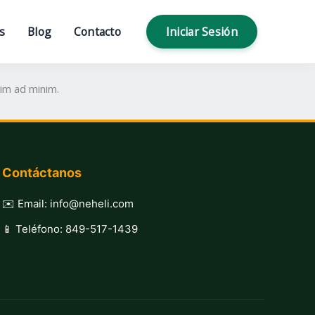
s
Blog
Contacto
Iniciar Sesión
nim ad minim.
Contáctanos
✉️ Email: info@neheli.com
📱 Teléfono: 849-517-1439