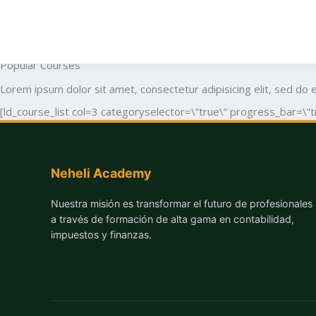
Ir
All Courses
al
Lorem ipsum dolor sit amet, consectetur adipiscing elit. Ut elit te
contenido
Course Program
Popular Courses
Lorem ipsum dolor sit amet, consectetur adipisicing elit, sed do
[ld_course_list col=3 categoryselector=\”true\” progress_bar=\”t
Neheli Academy
Nuestra misión es transformar el futuro de profesionales
a través de formación de alta gama en contabilidad,
impuestos y finanzas.